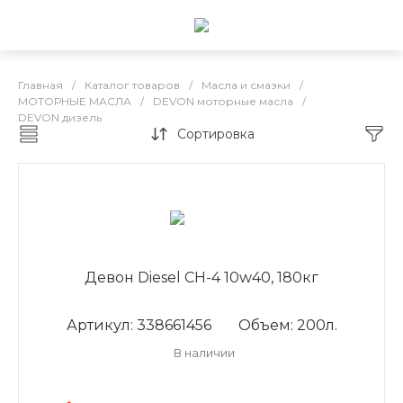
Главная
/
Каталог товаров
/
Масла и смазки
/
МОТОРНЫЕ МАСЛА
/
DEVON моторные масла
/
DEVON дизель
Сортировка
DEVON дизель
Девон Diesel CH-4 10w40, 180кг
Артикул: 338661456
Объем: 200л.
В наличии